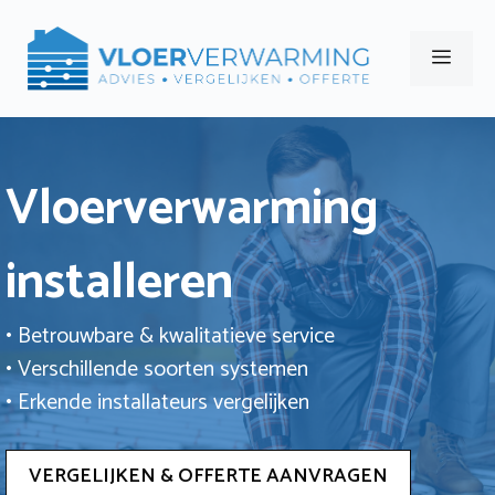
Ga
naar
Men
de
inhoud
Vloerverwarming
installeren
• Betrouwbare & kwalitatieve service
• Verschillende soorten systemen
• Erkende installateurs vergelijken
VERGELIJKEN & OFFERTE AANVRAGEN