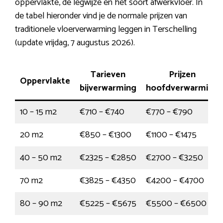
oppervlakte, de legwijze en het soort afwerkvloer. In
de tabel hieronder vind je de normale prijzen van
traditionele vloerverwarming leggen in Terschelling
(update vrijdag, 7 augustus 2026).
Tarieven
Prijzen
Oppervlakte
bijverwarming
hoofdverwarming
10 – 15 m2
€710 – €740
€770 – €790
20 m2
€850 – €1300
€1100 – €1475
40 – 50 m2
€2325 – €2850
€2700 – €3250
70 m2
€3825 – €4350
€4200 – €4700
80 – 90 m2
€5225 – €5675
€5500 – €6500