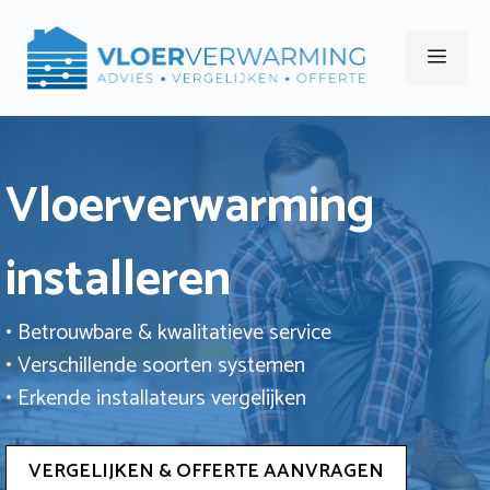
Ga
naar
Men
de
inhoud
Vloerverwarming
installeren
• Betrouwbare & kwalitatieve service
• Verschillende soorten systemen
• Erkende installateurs vergelijken
VERGELIJKEN & OFFERTE AANVRAGEN