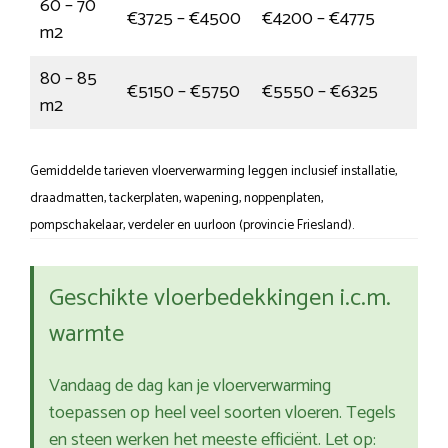
60 – 70
€3725 – €4500
€4200 – €4775
m2
80 – 85
€5150 – €5750
€5550 – €6325
m2
Gemiddelde tarieven vloerverwarming leggen inclusief installatie,
draadmatten, tackerplaten, wapening, noppenplaten,
pompschakelaar, verdeler en uurloon (provincie Friesland).
Geschikte vloerbedekkingen i.c.m.
warmte
Vandaag de dag kan je vloerverwarming
toepassen op heel veel soorten vloeren. Tegels
en steen werken het meeste efficiënt. Let op: