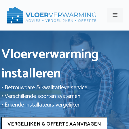
Ga
naar
Men
de
inhoud
Vloerverwarming
installeren
• Betrouwbare & kwalitatieve service
• Verschillende soorten systemen
• Erkende installateurs vergelijken
VERGELIJKEN & OFFERTE AANVRAGEN