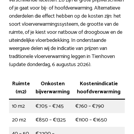
verschillende facetten. Zo zijn er grote prijsverschillen
of je gaat voor bij- of hoofdverwarming. Alternatieve
onderdelen die effect hebben op de kosten zijn: het
soort vloerverwarmingssysteem, de grootte van de
ruimte, of je kiest voor natbouw of droogbouw en de
uiteindelijke vloerbedekking. In onderstaande
weergave delen wij de indicatie van prijzen van
traditionele vloerverwarming leggen in Tienhoven
(update donderdag, 6 augustus 2026).
Ruimte
Onkosten
Kostenindicatie
(m2)
bijverwarming
hoofdverwarming
10 m2
€705 – €745
€760 – €790
20 m2
€850 – €1325
€1100 – €1650
40 – 50
€2200 –