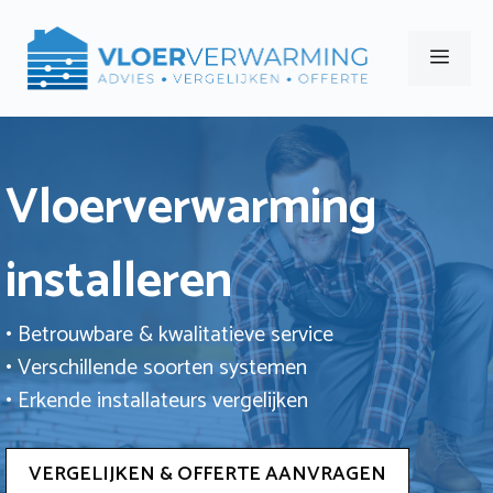
Ga
naar
Men
de
inhoud
Vloerverwarming
installeren
• Betrouwbare & kwalitatieve service
• Verschillende soorten systemen
• Erkende installateurs vergelijken
VERGELIJKEN & OFFERTE AANVRAGEN