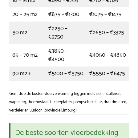
10 – 15 m2
€690 – €745
€770 – €785
20 – 25 m2
€875 – €1300
€1075 – €1475
€2250 –
50 m2
€2650 – €3325
€2750
€3850 –
65 – 70 m2
€4050 – €4850
€4500
90 m2 +
€5100 – €5750
€5550 – €6475
Gemiddelde kosten vloerverwarming leggen inclusief installeren,
wapening, thermostaat, tackerplaten, pompschakelaar, draadmatten,
verdeler en uurloon (provincie Limburg).
De beste soorten vloerbedekking