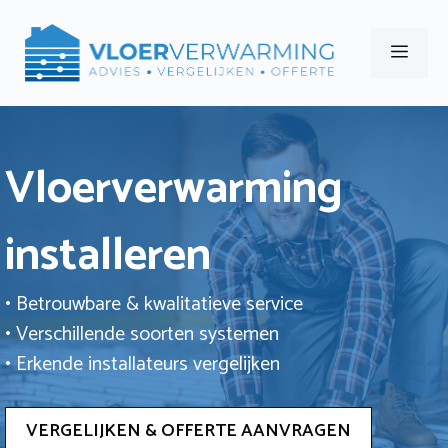
Ga
naar
Men
de
inhoud
Vloerverwarming
installeren
• Betrouwbare & kwalitatieve service
• Verschillende soorten systemen
• Erkende installateurs vergelijken
VERGELIJKEN & OFFERTE AANVRAGEN