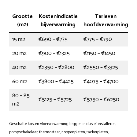
Grootte
Kostenindicatie
Tarieven
(m2)
bijverwarming
hoofdverwarming
15 m2
€690 – €735
€775 – €790
20 m2
€900 – €1325
€1150 – €1450
40 m2
€2350 – €2800
€2550 – €3325
60 m2
€3800 – €4425
€4075 – €4700
80 – 85
€5125 – €5725
€5750 – €6250
m2
Geschatte kosten vloerverwarming leggen inclusief installeren,
pompschakelaar, thermostaat, noppenplaten, tackerplaten,