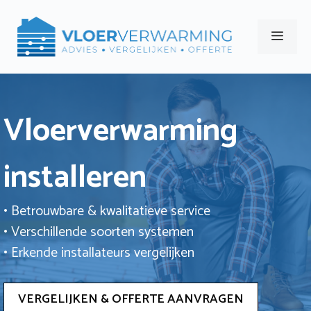
Ga
naar
Men
de
inhoud
Vloerverwarming
installeren
• Betrouwbare & kwalitatieve service
• Verschillende soorten systemen
• Erkende installateurs vergelijken
VERGELIJKEN & OFFERTE AANVRAGEN