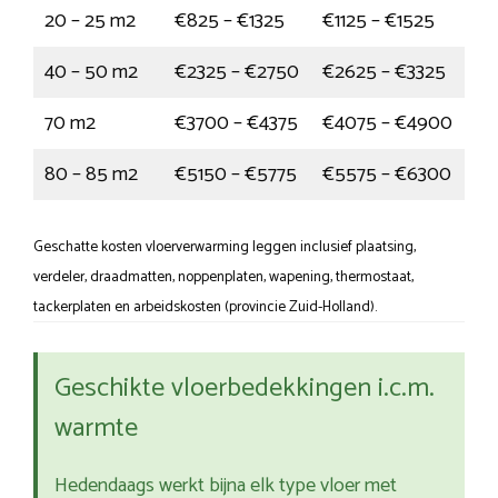
20 – 25 m2
€825 – €1325
€1125 – €1525
40 – 50 m2
€2325 – €2750
€2625 – €3325
70 m2
€3700 – €4375
€4075 – €4900
80 – 85 m2
€5150 – €5775
€5575 – €6300
Geschatte kosten vloerverwarming leggen inclusief plaatsing,
verdeler, draadmatten, noppenplaten, wapening, thermostaat,
tackerplaten en arbeidskosten (provincie Zuid-Holland).
Geschikte vloerbedekkingen i.c.m.
warmte
Hedendaags werkt bijna elk type vloer met