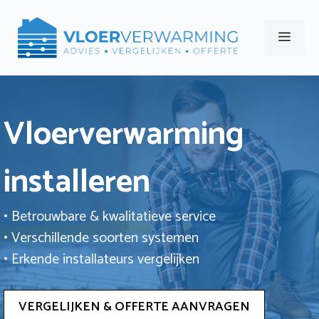
Ga
naar
Men
de
inhoud
Vloerverwarming
installeren
• Betrouwbare & kwalitatieve service
• Verschillende soorten systemen
• Erkende installateurs vergelijken
VERGELIJKEN & OFFERTE AANVRAGEN