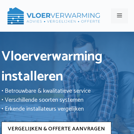
Ga
naar
Men
de
inhoud
Vloerverwarming
installeren
• Betrouwbare & kwalitatieve service
• Verschillende soorten systemen
• Erkende installateurs vergelijken
VERGELIJKEN & OFFERTE AANVRAGEN