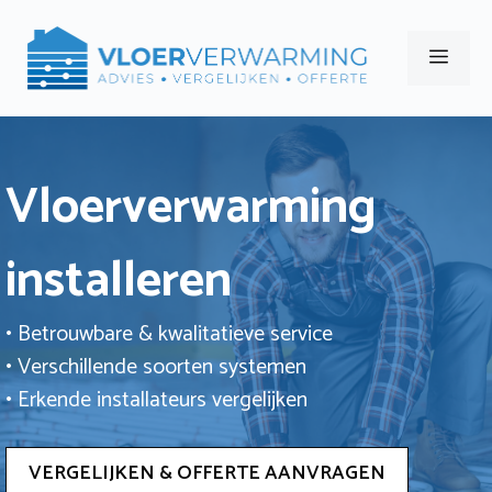
Ga
naar
Men
de
inhoud
Vloerverwarming
installeren
• Betrouwbare & kwalitatieve service
• Verschillende soorten systemen
• Erkende installateurs vergelijken
VERGELIJKEN & OFFERTE AANVRAGEN