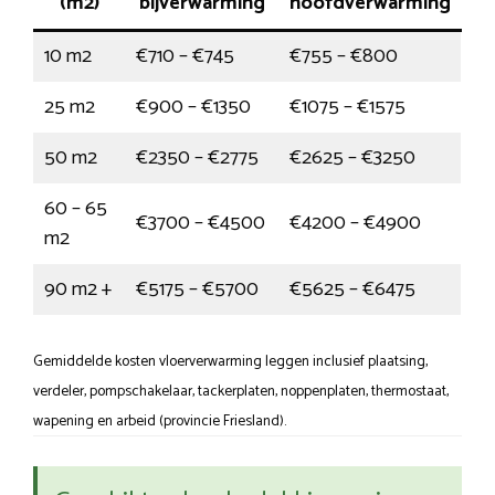
(m2)
bijverwarming
hoofdverwarming
10 m2
€710 – €745
€755 – €800
25 m2
€900 – €1350
€1075 – €1575
50 m2
€2350 – €2775
€2625 – €3250
60 – 65
€3700 – €4500
€4200 – €4900
m2
90 m2 +
€5175 – €5700
€5625 – €6475
Gemiddelde kosten vloerverwarming leggen inclusief plaatsing,
verdeler, pompschakelaar, tackerplaten, noppenplaten, thermostaat,
wapening en arbeid (provincie Friesland).