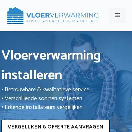
Ga
naar
Men
de
inhoud
Vloerverwarming
installeren
• Betrouwbare & kwalitatieve service
• Verschillende soorten systemen
• Erkende installateurs vergelijken
VERGELIJKEN & OFFERTE AANVRAGEN