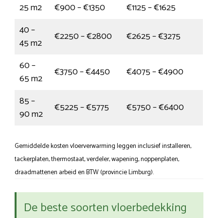
25 m2
€900 – €1350
€1125 – €1625
40 –
€2250 – €2800
€2625 – €3275
45 m2
60 –
€3750 – €4450
€4075 – €4900
65 m2
85 –
€5225 – €5775
€5750 – €6400
90 m2
Gemiddelde kosten vloerverwarming leggen inclusief installeren,
tackerplaten, thermostaat, verdeler, wapening, noppenplaten,
draadmattenen arbeid en BTW (provincie Limburg).
De beste soorten vloerbedekking