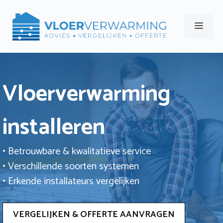
Ga
naar
Men
de
inhoud
Vloerverwarming
installeren
• Betrouwbare & kwalitatieve service
• Verschillende soorten systemen
• Erkende installateurs vergelijken
VERGELIJKEN & OFFERTE AANVRAGEN