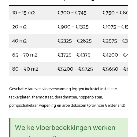
10 – 15 m2
€700 – €745
€750 – €800
20 m2
€900 – €1325
€1075 – €1550
40 m2
€2325 – €2825
€2575 – €320
65 – 70 m2
€3725 – €4375
€4200 – €482
80 – 90 m2
€5200 – €5725
€5650 – €640
Geschatte tarieven vloerverwarming leggen inclusief installatie,
tackerplaten, thermostaat, draadmatten, noppenplaten,
pompschakelaar, wapening en arbeidskosten (provincie Gelderland).
Welke vloerbedekkingen werken