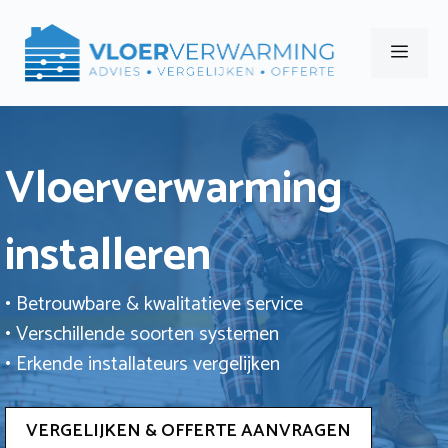
Ga
naar
Men
de
inhoud
Vloerverwarming
installeren
• Betrouwbare & kwalitatieve service
• Verschillende soorten systemen
• Erkende installateurs vergelijken
VERGELIJKEN & OFFERTE AANVRAGEN