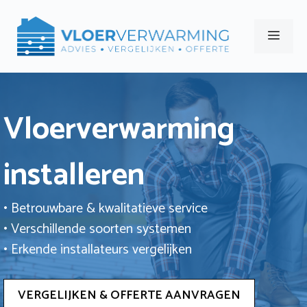
Ga
naar
Men
de
inhoud
Vloerverwarming
installeren
• Betrouwbare & kwalitatieve service
• Verschillende soorten systemen
• Erkende installateurs vergelijken
VERGELIJKEN & OFFERTE AANVRAGEN