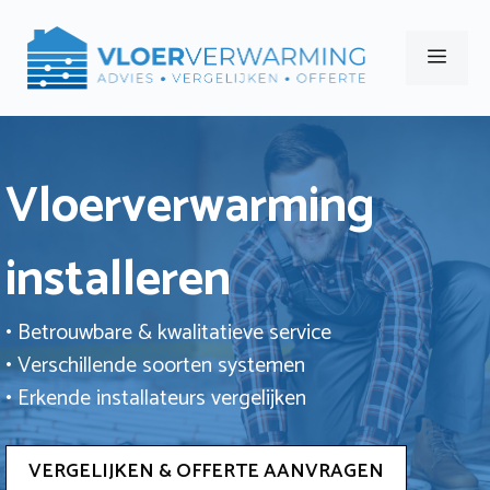
Ga
naar
Men
de
inhoud
Vloerverwarming
installeren
• Betrouwbare & kwalitatieve service
• Verschillende soorten systemen
• Erkende installateurs vergelijken
VERGELIJKEN & OFFERTE AANVRAGEN