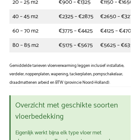
20 – 25 m2
€900 – €1325
€1150 – €1650
40 – 45 m2
€2325 – €2875
€2650 – €3275
60 – 70 m2
€3775 – €4425
€4125 – €4700
80 – 85 m2
€5175 – €5675
€5625 – €6350
Gemiddelde tarieven vloerverwarming leggen inclusief installatie,
verdeler, noppenplaten, wapening, tackerplaten, pompschakelaar,
draadmattenen arbeid en BTW (provincie Noord-Holland).
Overzicht met geschikte soorten
vloerbedekking
Eigenlijk werkt bijna elk type vloer met