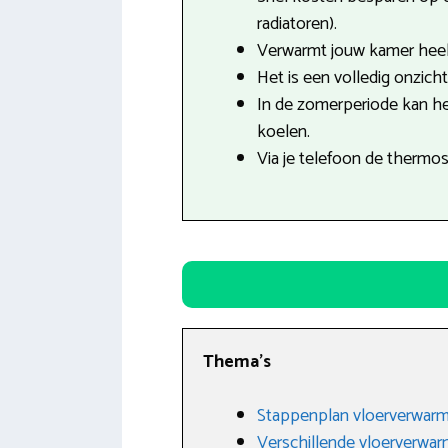
radiatoren).
Verwarmt jouw kamer heel 
Het is een volledig onzich
In de zomerperiode kan h
koelen.
Via je telefoon de thermo
Thema’s
Stappenplan vloerverwarm
Verschillende vloerverwa