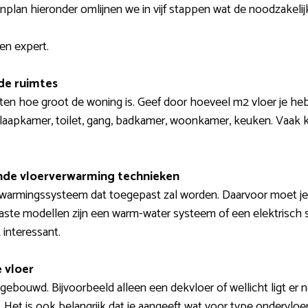
plan hieronder omlijnen we in vijf stappen wat de noodzakelijke
en expert.
de ruimtes
eten hoe groot de woning is. Geef door hoeveel m2 vloer je heb
slaapkamer, toilet, gang, badkamer, woonkamer, keuken. Vaak 
lende vloerverwarming technieken
warmingssysteem dat toegepast zal worden. Daarvoor moet je 
aste modellen zijn een warm-water systeem of een elektrisch s
 interessant.
 vloer
pgebouwd. Bijvoorbeeld alleen een dekvloer of wellicht ligt er 
et. Het is ook belangrijk dat je aangeeft wat voor type ondervloe