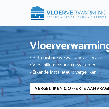
Ga
naar
de
inhoud
Vloerverwarming
• Betrouwbare & kwalitatieve service
• Verschillende soorten systemen
• Erkende installateurs vergelijken
VERGELIJKEN & OFFERTE AANVRAG