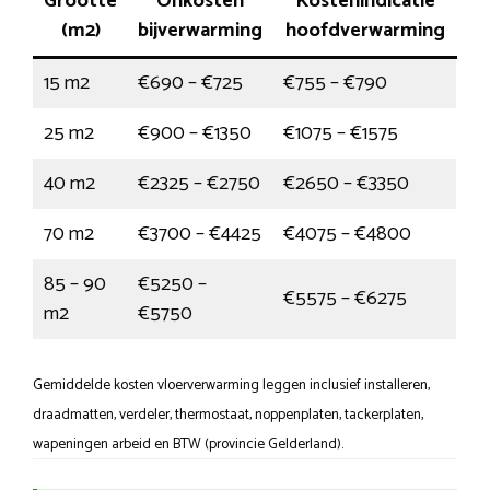
Grootte
Onkosten
Kostenindicatie
(m2)
bijverwarming
hoofdverwarming
15 m2
€690 – €725
€755 – €790
25 m2
€900 – €1350
€1075 – €1575
40 m2
€2325 – €2750
€2650 – €3350
70 m2
€3700 – €4425
€4075 – €4800
85 – 90
€5250 –
€5575 – €6275
m2
€5750
Gemiddelde kosten vloerverwarming leggen inclusief installeren,
draadmatten, verdeler, thermostaat, noppenplaten, tackerplaten,
wapeningen arbeid en BTW (provincie Gelderland).