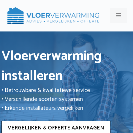
Ga
naar
Men
de
inhoud
Vloerverwarming
installeren
• Betrouwbare & kwalitatieve service
• Verschillende soorten systemen
• Erkende installateurs vergelijken
VERGELIJKEN & OFFERTE AANVRAGEN