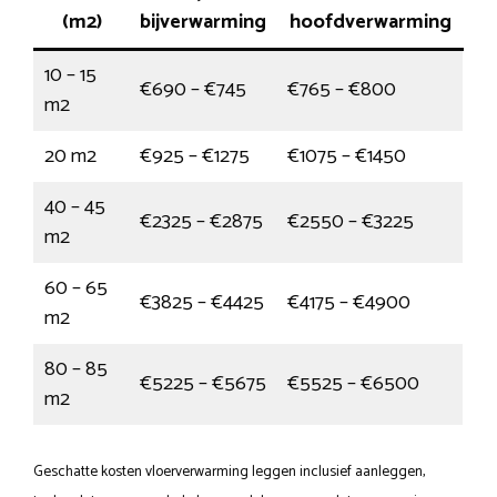
(m2)
bijverwarming
hoofdverwarming
10 – 15
€690 – €745
€765 – €800
m2
20 m2
€925 – €1275
€1075 – €1450
40 – 45
€2325 – €2875
€2550 – €3225
m2
60 – 65
€3825 – €4425
€4175 – €4900
m2
80 – 85
€5225 – €5675
€5525 – €6500
m2
Geschatte kosten vloerverwarming leggen inclusief aanleggen,