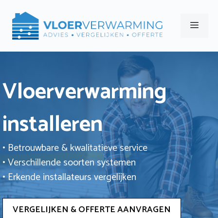
Ga
naar
Men
de
inhoud
Vloerverwarming
installeren
• Betrouwbare & kwalitatieve service
• Verschillende soorten systemen
• Erkende installateurs vergelijken
VERGELIJKEN & OFFERTE AANVRAGEN