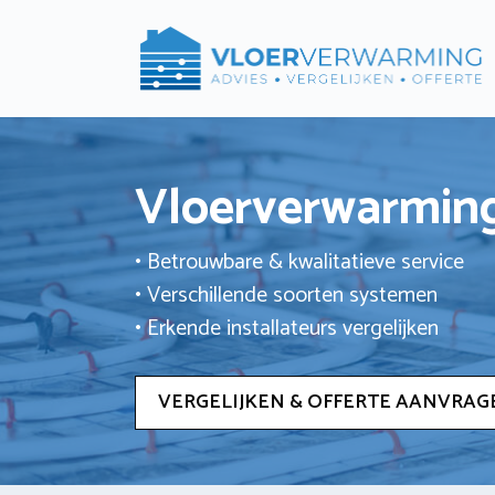
Ga
naar
de
inhoud
Vloerverwarming
• Betrouwbare & kwalitatieve service
• Verschillende soorten systemen
• Erkende installateurs vergelijken
VERGELIJKEN & OFFERTE AANVRAG