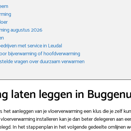
teem
arming
loer
rming augustus 2026
en
ebedrijven met service in Leudal
 voor bijverwarming of hoofdverwarming
stelde vragen over duurzaam verwarmen
g laten leggen in Bugge
is het aanleggen van je vloerverwarming een klus die je zelf k
n vloerverwarming installeren kan je dan beter delegeren aan ee
 gelegd. In het stappenplan in het volgende gedeelte omlijnen we