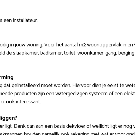
 een installateur.
t nodig in jouw woning. Voer het aantal m2 woonoppervlak in en
eld de slaapkamer, badkamer, toilet, woonkamer, gang, berging
arming
 dat geïnstalleerd moet worden. Hiervoor dien je eerst te wet
mende producten zijn een watergedragen systeem of een elekt
er ook interessant.
liggen?
r ligt. Denk dan aan een basis dekvloer of wellicht ligt er nog
ls. Vakmannen houden namelijk ook rekening met wat er voor on