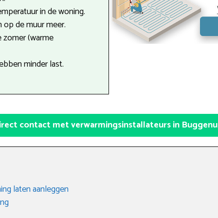
emperatuur in de woning.
n op de muur meer.
de zomer (warme
ebben minder last.
irect contact met verwarmingsinstallateurs in Buggen
ing laten aanleggen
ing