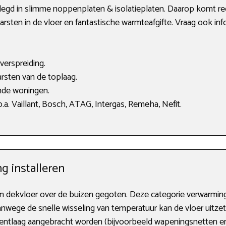
gd in slimme noppenplaten & isolatieplaten. Daarop komt rec
 barsten in de vloer en fantastische warmteafgifte. Vraag ook in
verspreiding.
rsten van de toplaag.
nde woningen.
a. Vaillant, Bosch, ATAG, Intergas, Remeha, Nefit.
g installeren
een dekvloer over de buizen gegoten. Deze categorie verwarm
wege de snelle wisseling van temperatuur kan de vloer uitze
entlaag aangebracht worden (bijvoorbeeld wapeningsnetten en