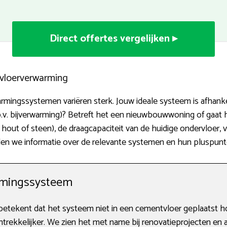
Direct offertes vergelijken ▸
n vloerverwarming
mingssystemen variëren sterk. Jouw ideale systeem is afhankelij
p.v. bijverwarming)? Betreft het een nieuwbouwwoning of gaat
n, hout of steen), de draagcapaciteit van de huidige ondervloe
len we informatie over de relevante systemen en hun pluspunt
rmingssysteem
tekent dat het systeem niet in een cementvloer geplaatst h
rekkelijker. We zien het met name bij renovatieprojecten en al