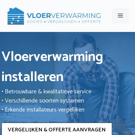
Ga
naar
Men
de
inhoud
Vloerverwarming
installeren
• Betrouwbare & kwalitatieve service
• Verschillende soorten systemen
• Erkende installateurs vergelijken
VERGELIJKEN & OFFERTE AANVRAGEN