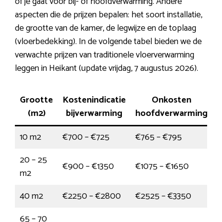
of je gaat voor bij- of hoofdverwarming. Andere
aspecten die de prijzen bepalen: het soort installatie,
de grootte van de kamer, de legwijze en de toplaag
(vloerbedekking). In de volgende tabel bieden we de
verwachte prijzen van traditionele vloerverwarming
leggen in Heikant (update vrijdag, 7 augustus 2026).
Grootte
Kostenindicatie
Onkosten
(m2)
bijverwarming
hoofdverwarming
10 m2
€700 – €725
€765 – €795
20 – 25
€900 – €1350
€1075 – €1650
m2
40 m2
€2250 – €2800
€2525 – €3350
65 – 70