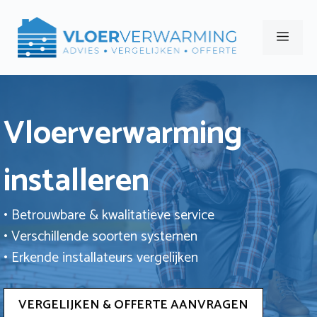
Ga
naar
Men
de
inhoud
Vloerverwarming
installeren
• Betrouwbare & kwalitatieve service
• Verschillende soorten systemen
• Erkende installateurs vergelijken
VERGELIJKEN & OFFERTE AANVRAGEN