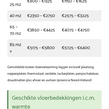
€800 – €1325
€1150 – €1625
25 m2
40 m2
€2350 – €2750
€2575 – €3225
65 –
€3850 – €4425
€4075 – €4750
70 m2
85 m2
€5175 – €5800
€5725 – €6400
+
Gemiddelde kosten vloerverwarming leggen inclusief plaatsing,
noppenplaten, thermostaat, verdeler, tackerplaten, pompschakelaar,
draadmatten plus afvoer en uurloon (provincie Noord-Holland).
Geschikte vloerbedekkingen i.c.m.
warmte