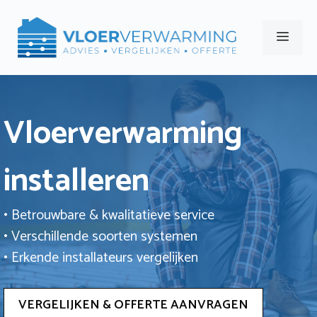
Ga
naar
Men
de
inhoud
Vloerverwarming
installeren
• Betrouwbare & kwalitatieve service
• Verschillende soorten systemen
• Erkende installateurs vergelijken
VERGELIJKEN & OFFERTE AANVRAGEN