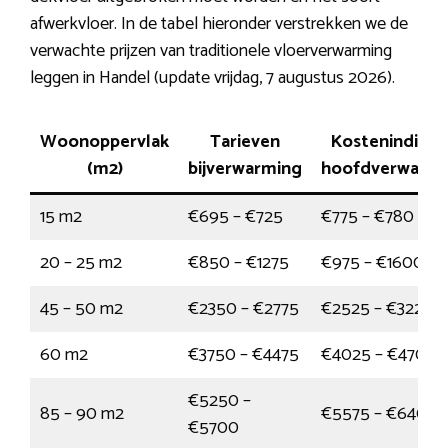
afwerkvloer. In de tabel hieronder verstrekken we de
verwachte prijzen van traditionele vloerverwarming
leggen in Handel (update vrijdag, 7 augustus 2026).
Woonoppervlak
Tarieven
Kostenindicat
(m2)
bijverwarming
hoofdverwarmi
15 m2
€695 – €725
€775 – €780
20 – 25 m2
€850 – €1275
€975 – €1600
45 – 50 m2
€2350 – €2775
€2525 – €3225
60 m2
€3750 – €4475
€4025 – €4700
€5250 –
85 – 90 m2
€5575 – €6400
€5700