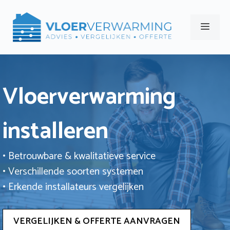
Ga
naar
Men
de
inhoud
Vloerverwarming
installeren
• Betrouwbare & kwalitatieve service
• Verschillende soorten systemen
• Erkende installateurs vergelijken
VERGELIJKEN & OFFERTE AANVRAGEN