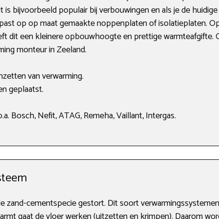
it is bijvoorbeeld populair bij verbouwingen en als je de huidig
st op op maat gemaakte noppenplaten of isolatieplaten. Op 
eeft dit een kleinere opbouwhoogte en prettige warmteafgifte. 
rming monteur in Zeeland.
anzetten van verwarming.
en geplaatst.
a. Bosch, Nefit, ATAG, Remeha, Vaillant, Intergas.
steem
de zand-cementspecie gestort. Dit soort verwarmingssystemen w
mt gaat de vloer werken (uitzetten en krimpen). Daarom wor