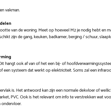
een vakman.
 delen
grootte van de woning. Meet op hoeveel M2 je nodig hebt en 
schikt zijn de gang, keuken, badkamer, berging / schuur, slaapka
arming
Dit hangt ook af van of het een bij- of hoofdverwarmingssyste
 een systeem dat werkt op elektriciteit. Soms zal een infraro
rvlak is. Het antwoord kan zijn een normale dekvloer of wellic
, parket, PVC. Ook is het relevant om info te verstrekken wat voo
 ondervloer.