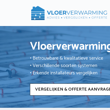
Ga
naar
de
inhoud
Vloerverwarming
• Betrouwbare & kwalitatieve service
• Verschillende soorten systemen
• Erkende installateurs vergelijken
VERGELIJKEN & OFFERTE AANVRAG