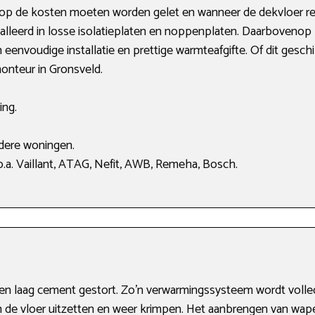
 er op de kosten moeten worden gelet en wanneer de dekvloer r
lleerd in losse isolatieplaten en noppenplaten. Daarbovenop 
een eenvoudige installatie en prettige warmteafgifte. Of dit gesc
onteur in Gronsveld.
ing.
dere woningen.
.a. Vaillant, ATAG, Nefit, AWB, Remeha, Bosch.
en laag cement gestort. Zo’n verwarmingssysteem wordt volled
de vloer uitzetten en weer krimpen. Het aanbrengen van wapen