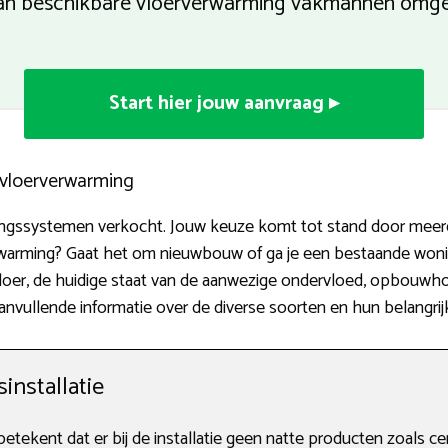
 van beschikbare vloerverwarming vakmannen omg
Start hier jouw aanvraag ▸
n vloerverwarming
mingssystemen verkocht. Jouw keuze komt tot stand door meer
warming? Gaat het om nieuwbouw of ga je een bestaande woni
er, de huidige staat van de aanwezige ondervloed, opbouwhoog
 aanvullende informatie over de diverse soorten en hun belangr
nstallatie
ekent dat er bij de installatie geen natte producten zoals ce