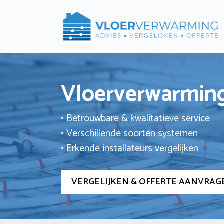
Ga
naar
de
inhoud
Vloerverwarming
• Betrouwbare & kwalitatieve service
• Verschillende soorten systemen
• Erkende installateurs vergelijken
VERGELIJKEN & OFFERTE AANVRAG