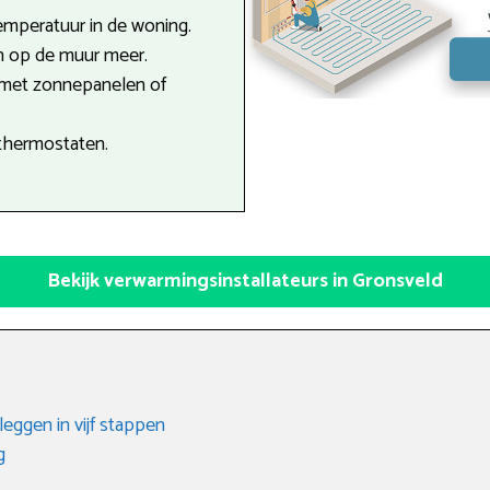
emperatuur in de woning.
n op de muur meer.
 met zonnepanelen of
thermostaten.
Bekijk verwarmingsinstallateurs in Gronsveld
eggen in vijf stappen
g