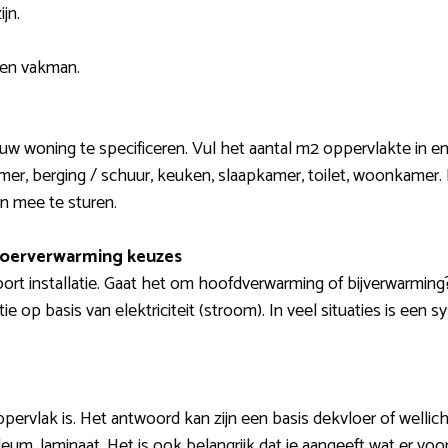
jn.
een vakman.
ouw woning te specificeren. Vul het aantal m2 oppervlakte in en
r, berging / schuur, keuken, slaapkamer, toilet, woonkamer. I
n mee te sturen.
loerverwarming keuzes
ort installatie. Gaat het om hoofdverwarming of bijverwarming
ie op basis van elektriciteit (stroom). In veel situaties is een 
pervlak is. Het antwoord kan zijn een basis dekvloer of wellich
noleum, laminaat. Het is ook belangrijk dat je aangeeft wat er vo