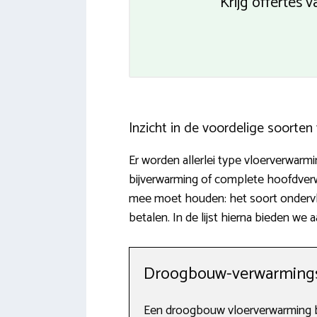
Krijg offertes
Inzicht in de voordelige soorte
Er worden allerlei type vloerverwar
bijverwarming of complete hoofdver
mee moet houden: het soort ondervlo
betalen. In de lijst hierna bieden we
Droogbouw-verwarmingsi
Een droogbouw vloerverwarming bet