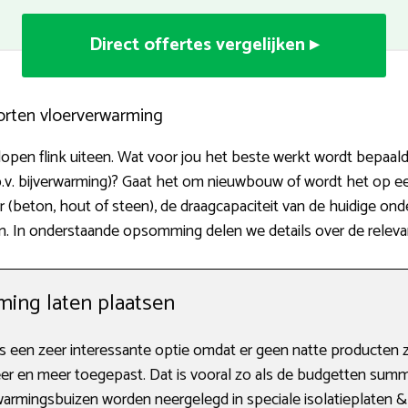
Direct offertes vergelijken ▸
orten vloerverwarming
n flink uiteen. Wat voor jou het beste werkt wordt bepaald doo
p.v. bijverwarming)? Gaat het om nieuwbouw of wordt het op e
er (beton, hout of steen), de draagcapaciteit van de huidige 
alen. In onderstaande opsomming delen we details over de rele
ing laten plaatsen
 een zeer interessante optie omdat er geen natte producten 
 en meer toegepast. Dat is vooral zo als de budgetten summie
rwarmingsbuizen worden neergelegd in speciale isolatieplaten