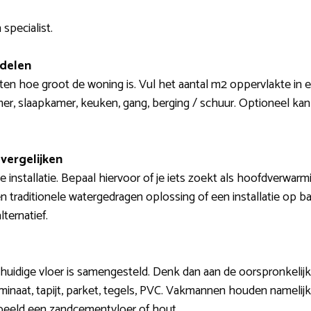
specialist.
 delen
eten hoe groot de woning is. Vul het aantal m2 oppervlakte in e
, slaapkamer, keuken, gang, berging / schuur. Optioneel kan
vergelijken
installatie. Bepaal hiervoor of je iets zoekt als hoofdverwarm
en traditionele watergedragen oplossing of een installatie op bas
ternatief.
 huidige vloer is samengesteld. Denk dan aan de oorspronkelij
aminaat, tapijt, parket, tegels, PVC. Vakmannen houden namelij
rbeeld een zandcementvloer of hout.