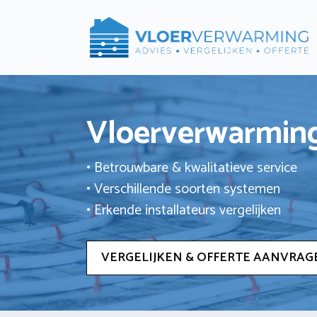
Ga
naar
de
inhoud
Vloerverwarming
• Betrouwbare & kwalitatieve service
• Verschillende soorten systemen
• Erkende installateurs vergelijken
VERGELIJKEN & OFFERTE AANVRAG