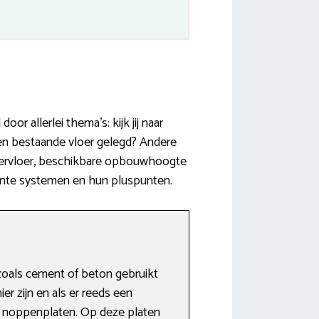
r allerlei thema’s: kijk jij naar
en bestaande vloer gelegd? Andere
ondervloer, beschikbare opbouwhoogte
vante systemen en hun pluspunten.
zoals cement of beton gebruikt
r zijn en als er reeds een
 & noppenplaten. Op deze platen