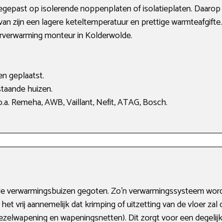
epast op isolerende noppenplaten of isolatieplaten. Daarop 
van zijn een lagere keteltemperatuur en prettige warmteafgifte.
erverwarming monteur in Kolderwolde.
en geplaatst.
taande huizen.
.a. Remeha, AWB, Vaillant, Nefit, ATAG, Bosch.
e verwarmingsbuizen gegoten. Zo’n verwarmingssysteem wordt du
het vrij aannemelijk dat krimping of uitzetting van de vloer za
ezelwapening en wapeningsnetten). Dit zorgt voor een degelij