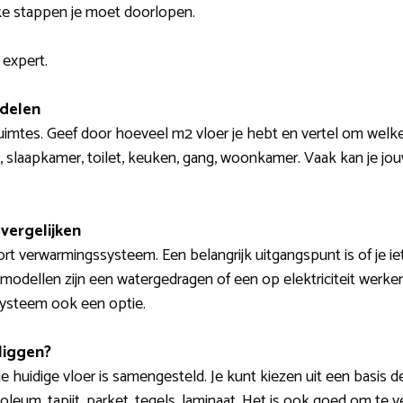
ke stappen je moet doorlopen.
 expert.
 delen
ruimtes. Geef door hoeveel m2 vloer je hebt en vertel om welke
r, slaapkamer, toilet, keuken, gang, woonkamer. Vaak kan je jo
vergelijken
t verwarmingssysteem. Een belangrijk uitgangspunt is of je ie
modellen zijn een watergedragen of een op elektriciteit wer
systeem ook een optie.
liggen?
je huidige vloer is samengesteld. Je kunt kiezen uit een basis 
leum, tapijt, parket, tegels, laminaat. Het is ook goed om te v