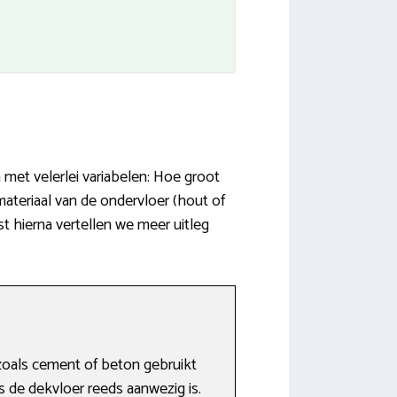
met velerlei variabelen: Hoe groot
ateriaal van de ondervloer (hout of
st hierna vertellen we meer uitleg
zoals cement of beton gebruikt
s de dekvloer reeds aanwezig is.