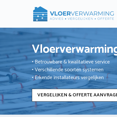
Ga
naar
de
inhoud
Vloerverwarming
• Betrouwbare & kwalitatieve service
• Verschillende soorten systemen
• Erkende installateurs vergelijken
VERGELIJKEN & OFFERTE AANVRAG