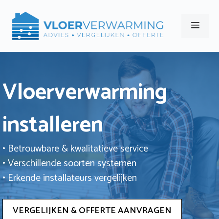
Ga
naar
Men
de
inhoud
Vloerverwarming
installeren
• Betrouwbare & kwalitatieve service
• Verschillende soorten systemen
• Erkende installateurs vergelijken
VERGELIJKEN & OFFERTE AANVRAGEN