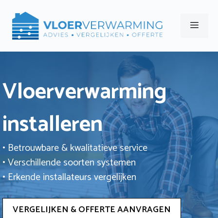
Ga
naar
Men
de
inhoud
Vloerverwarming
installeren
• Betrouwbare & kwalitatieve service
• Verschillende soorten systemen
• Erkende installateurs vergelijken
VERGELIJKEN & OFFERTE AANVRAGEN