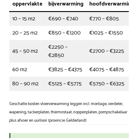
oppervlakte
bijverwarming
hoofdverwarming
10 – 15 m2
€690 – €740
€770 – €805
20 – 25 m2
€850 – €1200
€1025 – €1550
€2250 –
45 – 50 m2
€2700 – €3225
€2850
60 m2
€3825 – €4375
€4075 – €4875
80 – 90 m2
€5125 – €5775
€5750 – €6325
Geschatte kosten vloerverwarming leggen incl. montage, verdeler,
wapening, tackerplaten, thermostaat, noppenplaten, pompschakelaar
plus afvoer en uurloon (provincie Gelderland).