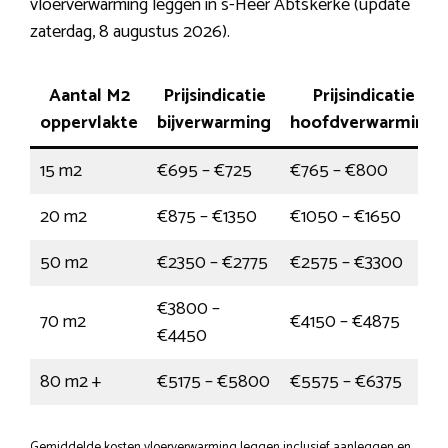
vloerverwarming leggen in s-Heer Abtskerke (update
zaterdag, 8 augustus 2026).
Aantal M2
Prijsindicatie
Prijsindicatie
oppervlakte
bijverwarming
hoofdverwarming
15 m2
€695 – €725
€765 – €800
20 m2
€875 – €1350
€1050 – €1650
50 m2
€2350 – €2775
€2575 – €3300
€3800 –
70 m2
€4150 – €4875
€4450
80 m2 +
€5175 – €5800
€5575 – €6375
Gemiddelde kosten vloerverwarming leggen inclusief aanleggen en