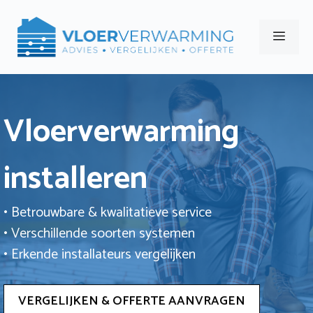
Ga
naar
Men
de
inhoud
Vloerverwarming
installeren
• Betrouwbare & kwalitatieve service
• Verschillende soorten systemen
• Erkende installateurs vergelijken
VERGELIJKEN & OFFERTE AANVRAGEN