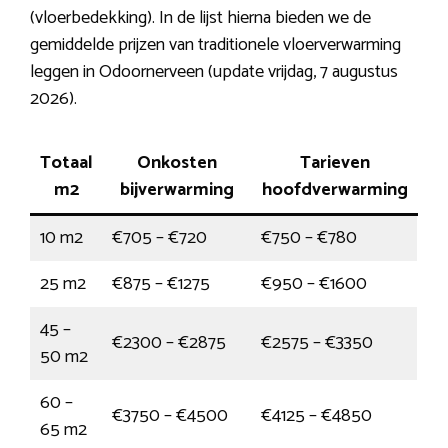
(vloerbedekking). In de lijst hierna bieden we de
gemiddelde prijzen van traditionele vloerverwarming
leggen in Odoornerveen (update vrijdag, 7 augustus
2026).
Totaal
Onkosten
Tarieven
m2
bijverwarming
hoofdverwarming
10 m2
€705 – €720
€750 – €780
25 m2
€875 – €1275
€950 – €1600
45 –
€2300 – €2875
€2575 – €3350
50 m2
60 –
€3750 – €4500
€4125 – €4850
65 m2