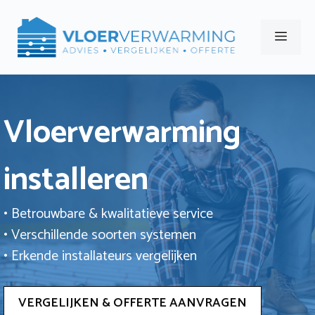
Ga
naar
Men
de
inhoud
Vloerverwarming
installeren
• Betrouwbare & kwalitatieve service
• Verschillende soorten systemen
• Erkende installateurs vergelijken
VERGELIJKEN & OFFERTE AANVRAGEN