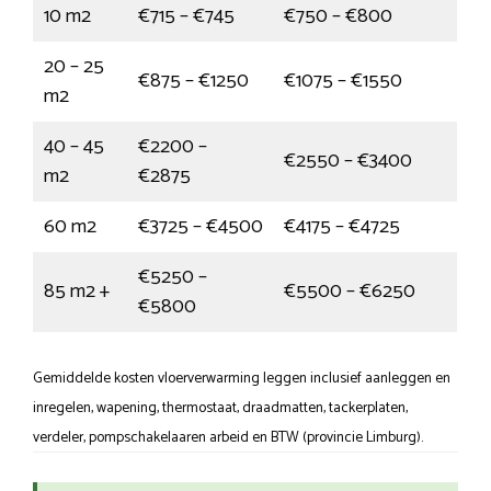
10 m2
€715 – €745
€750 – €800
20 – 25
€875 – €1250
€1075 – €1550
m2
40 – 45
€2200 –
€2550 – €3400
m2
€2875
60 m2
€3725 – €4500
€4175 – €4725
€5250 –
85 m2 +
€5500 – €6250
€5800
Gemiddelde kosten vloerverwarming leggen inclusief aanleggen en
inregelen, wapening, thermostaat, draadmatten, tackerplaten,
verdeler, pompschakelaaren arbeid en BTW (provincie Limburg).