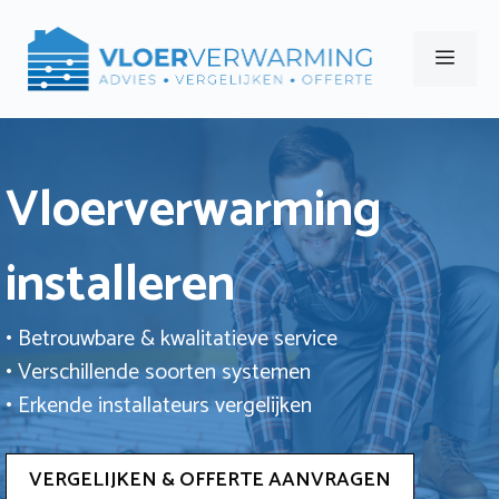
Ga
naar
Men
de
inhoud
Vloerverwarming
installeren
• Betrouwbare & kwalitatieve service
• Verschillende soorten systemen
• Erkende installateurs vergelijken
VERGELIJKEN & OFFERTE AANVRAGEN