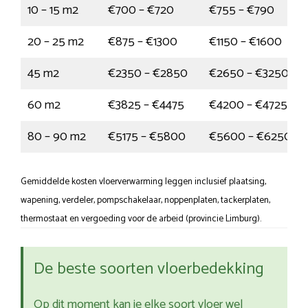
10 – 15 m2
€700 – €720
€755 – €790
20 – 25 m2
€875 – €1300
€1150 – €1600
45 m2
€2350 – €2850
€2650 – €3250
60 m2
€3825 – €4475
€4200 – €4725
80 – 90 m2
€5175 – €5800
€5600 – €6250
Gemiddelde kosten vloerverwarming leggen inclusief plaatsing,
wapening, verdeler, pompschakelaar, noppenplaten, tackerplaten,
thermostaat en vergoeding voor de arbeid (provincie Limburg).
De beste soorten vloerbedekking
Op dit moment kan je elke soort vloer wel