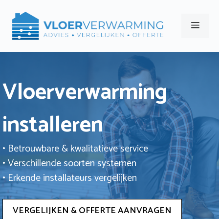
Ga
naar
Men
de
inhoud
Vloerverwarming
installeren
• Betrouwbare & kwalitatieve service
• Verschillende soorten systemen
• Erkende installateurs vergelijken
VERGELIJKEN & OFFERTE AANVRAGEN