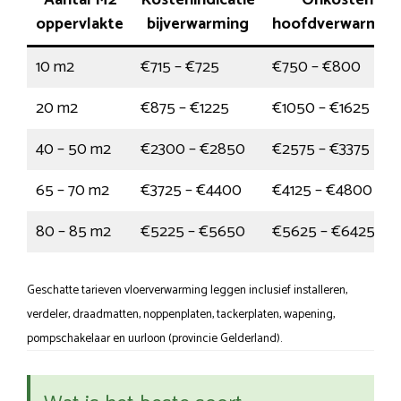
Aantal M2
Kostenindicatie
Onkosten
oppervlakte
bijverwarming
hoofdverwarmin
10 m2
€715 – €725
€750 – €800
20 m2
€875 – €1225
€1050 – €1625
40 – 50 m2
€2300 – €2850
€2575 – €3375
65 – 70 m2
€3725 – €4400
€4125 – €4800
80 – 85 m2
€5225 – €5650
€5625 – €6425
Geschatte tarieven vloerverwarming leggen inclusief installeren,
verdeler, draadmatten, noppenplaten, tackerplaten, wapening,
pompschakelaar en uurloon (provincie Gelderland).