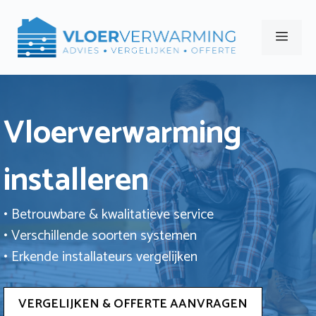
Ga
naar
Men
de
inhoud
Vloerverwarming
installeren
• Betrouwbare & kwalitatieve service
• Verschillende soorten systemen
• Erkende installateurs vergelijken
VERGELIJKEN & OFFERTE AANVRAGEN