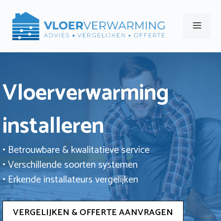
Ga
naar
Men
de
inhoud
Vloerverwarming
installeren
• Betrouwbare & kwalitatieve service
• Verschillende soorten systemen
• Erkende installateurs vergelijken
VERGELIJKEN & OFFERTE AANVRAGEN