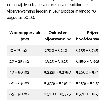
delen wij de indicatie van prijzen van traditionele
vloerverwarming leggen in Leur (update maandag, 10
augustus 2026).
Woonoppervlak
Onkosten
Prijzen
(m2)
bijverwarming
hoofdverwarmi
10 – 15 m2
€700 – €740
€755 – €785
20 – 25 m2
€825 – €1325
€1150 – €1625
40 – 50 m2
€2325 – €2750
€2600 – €3400
60 – 65 m2
€3775 – €4500
€4175 – €4875
85 – 90 m2
€5100 – €5775
€5700 – €6300