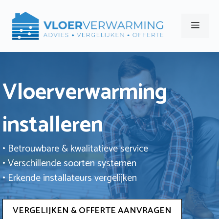
Ga
naar
Men
de
inhoud
Vloerverwarming
installeren
• Betrouwbare & kwalitatieve service
• Verschillende soorten systemen
• Erkende installateurs vergelijken
VERGELIJKEN & OFFERTE AANVRAGEN