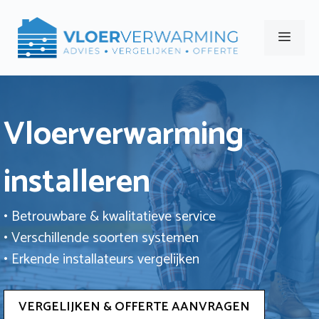
Ga
naar
Men
de
inhoud
Vloerverwarming
installeren
• Betrouwbare & kwalitatieve service
• Verschillende soorten systemen
• Erkende installateurs vergelijken
VERGELIJKEN & OFFERTE AANVRAGEN