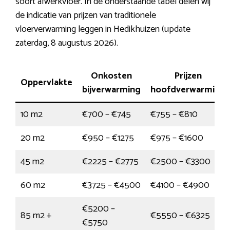
soort afwerkvloer. In de onderstaande tabel delen wij
de indicatie van prijzen van traditionele
vloerverwarming leggen in Hedikhuizen (update
zaterdag, 8 augustus 2026).
Onkosten
Prijzen
Oppervlakte
bijverwarming
hoofdverwarming
10 m2
€700 – €745
€755 – €810
20 m2
€950 – €1275
€975 – €1600
45 m2
€2225 – €2775
€2500 – €3300
60 m2
€3725 – €4500
€4100 – €4900
€5200 –
85 m2 +
€5550 – €6325
€5750