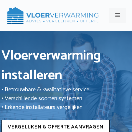
Ga
naar
Men
de
inhoud
Vloerverwarming
installeren
• Betrouwbare & kwalitatieve service
• Verschillende soorten systemen
• Erkende installateurs vergelijken
VERGELIJKEN & OFFERTE AANVRAGEN