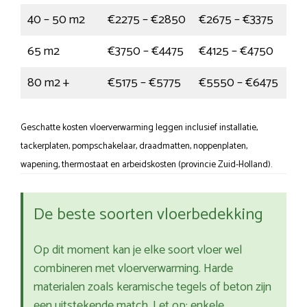
40 – 50 m2
€2275 – €2850
€2675 – €3375
65 m2
€3750 – €4475
€4125 – €4750
80 m2 +
€5175 – €5775
€5550 – €6475
Geschatte kosten vloerverwarming leggen inclusief installatie,
tackerplaten, pompschakelaar, draadmatten, noppenplaten,
wapening, thermostaat en arbeidskosten (provincie Zuid-Holland).
De beste soorten vloerbedekking
Op dit moment kan je elke soort vloer wel
combineren met vloerverwarming. Harde
materialen zoals keramische tegels of beton zijn
een uitstekende match. Let op: enkele