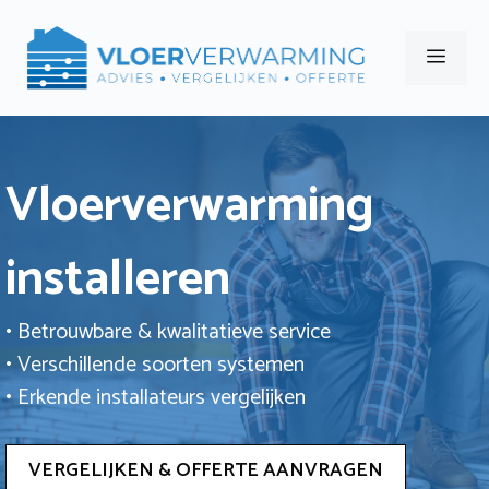
Ga
naar
Men
de
inhoud
Vloerverwarming
installeren
• Betrouwbare & kwalitatieve service
• Verschillende soorten systemen
• Erkende installateurs vergelijken
VERGELIJKEN & OFFERTE AANVRAGEN