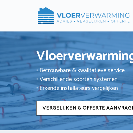
Ga
naar
de
inhoud
Vloerverwarming
• Betrouwbare & kwalitatieve service
• Verschillende soorten systemen
• Erkende installateurs vergelijken
VERGELIJKEN & OFFERTE AANVRAG