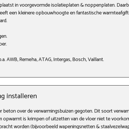
laatst in voorgevormde isolatieplaten & noppenplaten. Daar
 geeft een kleinere opbouwhoogte en fantastische warmteafgifte
ard.
gen.
oer.
.a. AWB, Remeha, ATAG, Intergas, Bosch, Vaillant.
g installeren
t er beton over de verwarmingsbuizen gegoten. Dit soort verw
m opwarmt is krimpen of uitzetten van de vloer niet te voork
racht worden (bijvoorbeeld wapeningsnetten & staalvezelwapen