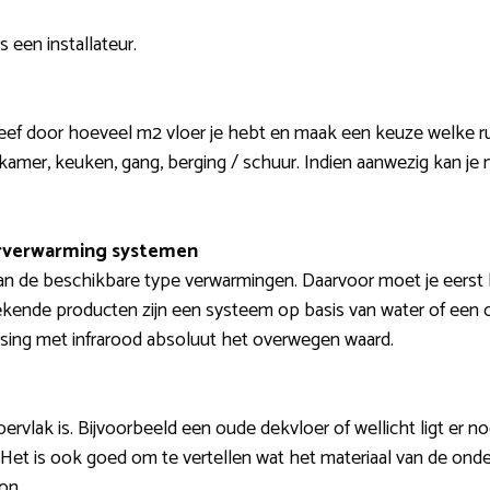
 een installateur.
eef door hoeveel m2 vloer je hebt en maak een keuze welke ru
mer, keuken, gang, berging / schuur. Indien aanwezig kan je 
erverwarming systemen
n de beschikbare type verwarmingen. Daarvoor moet je eerst 
ekende producten zijn een systeem op basis van water of een o
assing met infrarood absoluut het overwegen waard.
rvlak is. Bijvoorbeeld een oude dekvloer of wellicht ligt er no
t. Het is ook goed om te vertellen wat het materiaal van de ond
on.