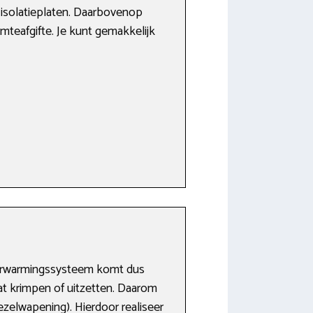
 isolatieplaten. Daarbovenop
rmteafgifte. Je kunt gemakkelijk
 verwarmingssysteem komt dus
aat krimpen of uitzetten. Daarom
zelwapening). Hierdoor realiseer