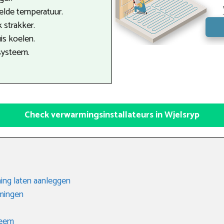
telde temperatuur.
 strakker.
is koelen.
systeem.
Check verwarmingsinstallateurs in Wjelsryp
ing laten aanleggen
rmingen
teem