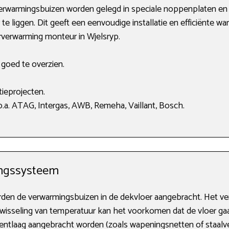
 verwarmingsbuizen worden gelegd in speciale noppenplaten en
e liggen. Dit geeft een eenvoudige installatie en efficiënte wa
erverwarming monteur in Wjelsryp.
s goed te overzien.
ieprojecten.
.a. ATAG, Intergas, AWB, Remeha, Vaillant, Bosch.
ngssysteem
orden de verwarmingsbuizen in de dekvloer aangebracht. Het
Door wisseling van temperatuur kan het voorkomen dat de vloer g
entlaag aangebracht worden (zoals wapeningsnetten of staalve