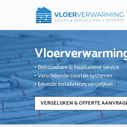
Ga
naar
de
inhoud
Vloerverwarming
• Betrouwbare & kwalitatieve service
• Verschillende soorten systemen
• Erkende installateurs vergelijken
VERGELIJKEN & OFFERTE AANVRAG