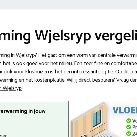
ming Wjelsryp vergel
ming in Wjelsryp? Het gaat om een vorm van centrale verwarmi
en het is ook goed voor het milieu. Een zeer fijne en comforta
 ook voor klushuizen is het een interessante optie. Op dit pl
arming en het kostenplaatje. Wil jij direct besparen? Vraag da
in Wjelsryp
!
verwarming in jouw
ger.