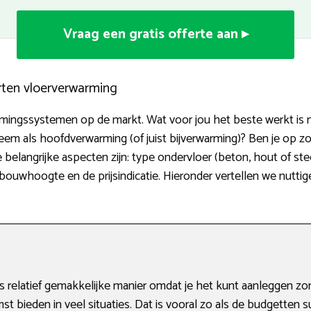
Vraag een gratis offerte aan ▸
rten vloerverwarming
armingssystemen op de markt. Wat voor jou het beste werkt is 
teem als hoofdverwarming (of juist bijverwarming)? Ben je op 
belangrijke aspecten zijn: type ondervloer (beton, hout of ste
ouwhoogte en de prijsindicatie. Hieronder vertellen we nuttig
 relatief gemakkelijke manier omdat je het kunt aanleggen zo
t bieden in veel situaties. Dat is vooral zo als de budgetten su