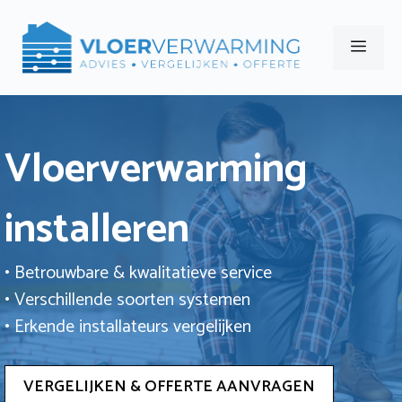
Ga
naar
Men
de
inhoud
Vloerverwarming
installeren
• Betrouwbare & kwalitatieve service
• Verschillende soorten systemen
• Erkende installateurs vergelijken
VERGELIJKEN & OFFERTE AANVRAGEN