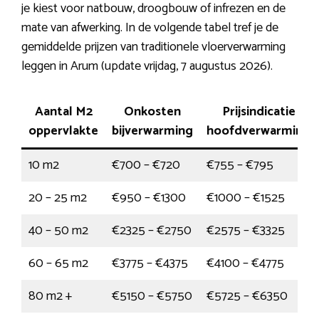
je kiest voor natbouw, droogbouw of infrezen en de
mate van afwerking. In de volgende tabel tref je de
gemiddelde prijzen van traditionele vloerverwarming
leggen in Arum (update vrijdag, 7 augustus 2026).
Aantal M2
Onkosten
Prijsindicatie
oppervlakte
bijverwarming
hoofdverwarming
10 m2
€700 – €720
€755 – €795
20 – 25 m2
€950 – €1300
€1000 – €1525
40 – 50 m2
€2325 – €2750
€2575 – €3325
60 – 65 m2
€3775 – €4375
€4100 – €4775
80 m2 +
€5150 – €5750
€5725 – €6350