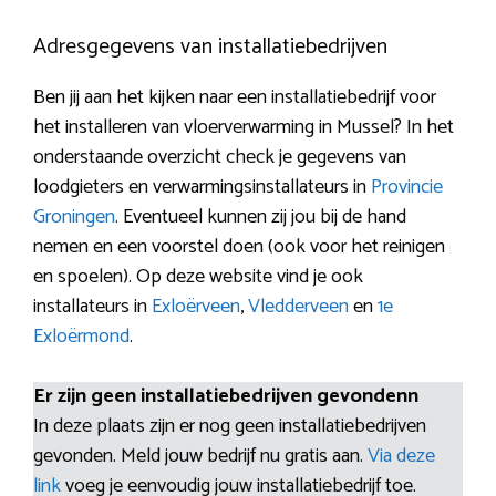
Adresgegevens van installatiebedrijven
Ben jij aan het kijken naar een installatiebedrijf voor
het installeren van vloerverwarming in Mussel? In het
onderstaande overzicht check je gegevens van
loodgieters en verwarmingsinstallateurs in
Provincie
Groningen
. Eventueel kunnen zij jou bij de hand
nemen en een voorstel doen (ook voor het reinigen
en spoelen). Op deze website vind je ook
installateurs in
Exloërveen
,
Vledderveen
en
1e
Exloërmond
.
Er zijn geen installatiebedrijven gevondenn
In deze plaats zijn er nog geen installatiebedrijven
gevonden. Meld jouw bedrijf nu gratis aan.
Via deze
link
voeg je eenvoudig jouw installatiebedrijf toe.