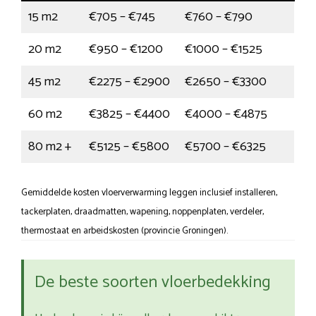
15 m2
€705 – €745
€760 – €790
20 m2
€950 – €1200
€1000 – €1525
45 m2
€2275 – €2900
€2650 – €3300
60 m2
€3825 – €4400
€4000 – €4875
80 m2 +
€5125 – €5800
€5700 – €6325
Gemiddelde kosten vloerverwarming leggen inclusief installeren,
tackerplaten, draadmatten, wapening, noppenplaten, verdeler,
thermostaat en arbeidskosten (provincie Groningen).
De beste soorten vloerbedekking