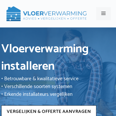
Ga
naar
Men
de
inhoud
Vloerverwarming
installeren
• Betrouwbare & kwalitatieve service
• Verschillende soorten systemen
• Erkende installateurs vergelijken
VERGELIJKEN & OFFERTE AANVRAGEN