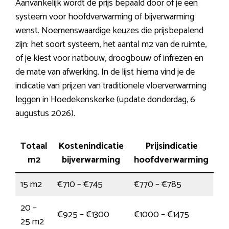
Aanvankelijk wordt de prijs bepaald door of je een
systeem voor hoofdverwarming of bijverwarming
wenst. Noemenswaardige keuzes die prijsbepalend
zijn: het soort systeem, het aantal m2 van de ruimte,
of je kiest voor natbouw, droogbouw of infrezen en
de mate van afwerking. In de lijst hierna vind je de
indicatie van prijzen van traditionele vloerverwarming
leggen in Hoedekenskerke (update donderdag, 6
augustus 2026).
Totaal
Kostenindicatie
Prijsindicatie
m2
bijverwarming
hoofdverwarming
15 m2
€710 – €745
€770 – €785
20 –
€925 – €1300
€1000 – €1475
25 m2