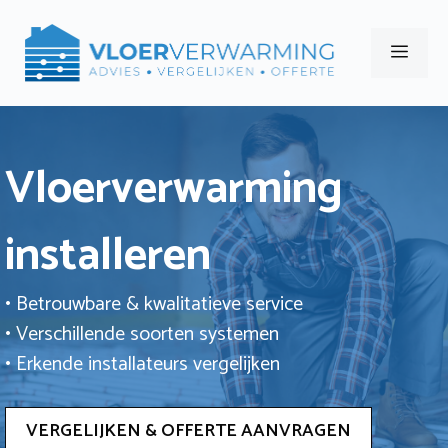
Ga
naar
Men
de
inhoud
Vloerverwarming
installeren
• Betrouwbare & kwalitatieve service
• Verschillende soorten systemen
• Erkende installateurs vergelijken
VERGELIJKEN & OFFERTE AANVRAGEN