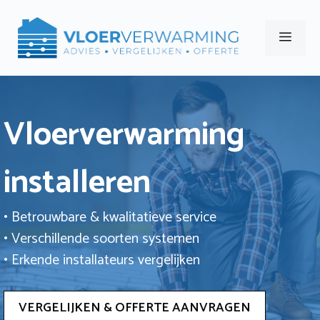
Ga
naar
Men
de
inhoud
Vloerverwarming
installeren
• Betrouwbare & kwalitatieve service
• Verschillende soorten systemen
• Erkende installateurs vergelijken
VERGELIJKEN & OFFERTE AANVRAGEN