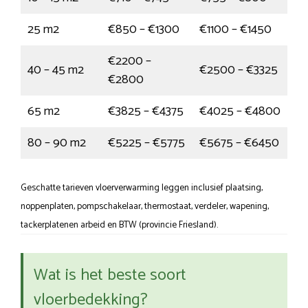
25 m2
€850 – €1300
€1100 – €1450
€2200 –
40 – 45 m2
€2500 – €3325
€2800
65 m2
€3825 – €4375
€4025 – €4800
80 – 90 m2
€5225 – €5775
€5675 – €6450
Geschatte tarieven vloerverwarming leggen inclusief plaatsing,
noppenplaten, pompschakelaar, thermostaat, verdeler, wapening,
tackerplatenen arbeid en BTW (provincie Friesland).
Wat is het beste soort
vloerbedekking?