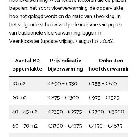
hoofdverwarming. Alternatieve factoren die de prijzen
bepalen: het soort vloerverwarming, de oppervlakte,
hoe het gelegd wordt en de mate van afwerking. In
het volgende schema vind je de indicatie van prijzen
van traditionele vloerverwarming leggen in
Veenklooster (update vrijdag, 7 augustus 2026).
Aantal M2
Prijsindicatie
Onkosten
oppervlakte
bijverwarming
hoofdverwarming
10 m2
€690 – €730
€755 – €810
20 m2
€875 – €1300
€975 – €1525
40 – 45 m2
€2350 – €2775
€2700 – €3200
60 – 70 m2
€3700 – €4375
€4150 – €4875