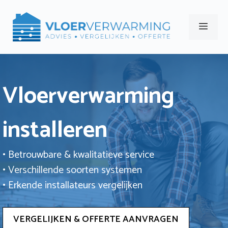
Ga
naar
Men
de
inhoud
Vloerverwarming
installeren
• Betrouwbare & kwalitatieve service
• Verschillende soorten systemen
• Erkende installateurs vergelijken
VERGELIJKEN & OFFERTE AANVRAGEN