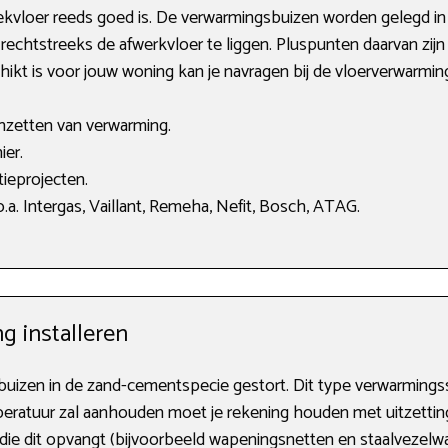
ekvloer reeds goed is. De verwarmingsbuizen worden gelegd 
 rechtstreeks de afwerkvloer te liggen. Pluspunten daarvan z
schikt is voor jouw woning kan je navragen bij de vloerverwarm
anzetten van verwarming.
ier.
ieprojecten.
a. Intergas, Vaillant, Remeha, Nefit, Bosch, ATAG.
g installeren
 buizen in de zand-cementspecie gestort. Dit type verwarming
ratuur zal aanhouden moet je rekening houden met uitzetting
ie dit opvangt (bijvoorbeeld wapeningsnetten en staalvezelwa