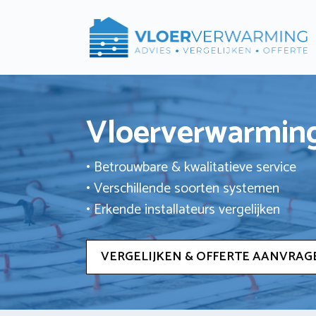
Ga
naar
de
inhoud
Vloerverwarming
• Betrouwbare & kwalitatieve service
• Verschillende soorten systemen
• Erkende installateurs vergelijken
VERGELIJKEN & OFFERTE AANVRAG