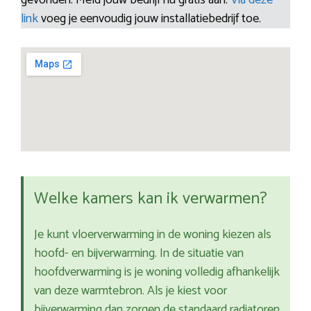
gevonden. Meld jouw bedrijf nu gratis aan.
Via deze
link
voeg je eenvoudig jouw installatiebedrijf toe.
Welke kamers kan ik verwarmen?
Je kunt vloerverwarming in de woning kiezen als
hoofd- en bijverwarming. In de situatie van
hoofdverwarming is je woning volledig afhankelijk
van deze warmtebron. Als je kiest voor
bijverwarming dan zorgen de standaard radiatoren