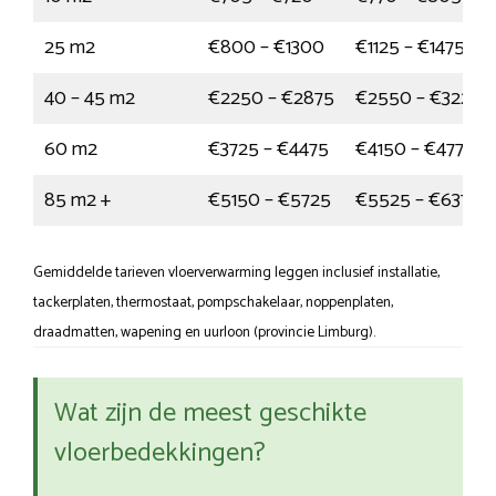
25 m2
€800 – €1300
€1125 – €1475
40 – 45 m2
€2250 – €2875
€2550 – €3225
60 m2
€3725 – €4475
€4150 – €4775
85 m2 +
€5150 – €5725
€5525 – €6375
Gemiddelde tarieven vloerverwarming leggen inclusief installatie,
tackerplaten, thermostaat, pompschakelaar, noppenplaten,
draadmatten, wapening en uurloon (provincie Limburg).
Wat zijn de meest geschikte
vloerbedekkingen?