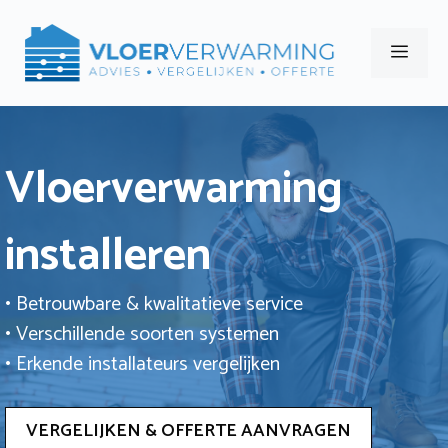
Ga
naar
Men
de
inhoud
Vloerverwarming
installeren
• Betrouwbare & kwalitatieve service
• Verschillende soorten systemen
• Erkende installateurs vergelijken
VERGELIJKEN & OFFERTE AANVRAGEN