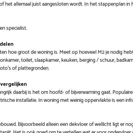
 of het allemaal juist aangesloten wordt. In het stappenplan in
n specialist.
 delen
weten hoe groot de woning is. Meet op hoeveel M2 je nodig heb
oonkamer, toilet, slaapkamer, keuken, berging / schuur, badkame
oto’s of plattegronden.
vergelijken
langrijk daarbij is het om hoofd- of bijverwarming gaat. Populaire
ektrische installatie. In woning met weinig oppervlakte is een in
bouwd. Bijvoorbeeld alleen een dekvloer of wellicht ligt er no
 tapijt. Het is ook goed om te vertellen wat er voor ondervloer