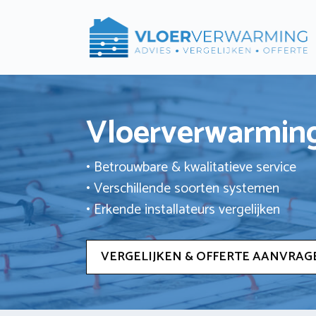
Ga
naar
de
inhoud
Vloerverwarming
• Betrouwbare & kwalitatieve service
• Verschillende soorten systemen
• Erkende installateurs vergelijken
VERGELIJKEN & OFFERTE AANVRAG