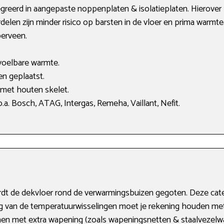
eerd in aangepaste noppenplaten & isolatieplaten. Hierover k
elen zijn minder risico op barsten in de vloer en prima warmtea
erveen.
voelbare warmte.
en geplaatst.
 met houten skelet.
a. Bosch, ATAG, Intergas, Remeha, Vaillant, Nefit.
ordt de dekvloer rond de verwarmingsbuizen gegoten. Deze ca
lg van de temperatuurwisselingen moet je rekening houden met
inen met extra wapening (zoals wapeningsnetten & staalvezelwap