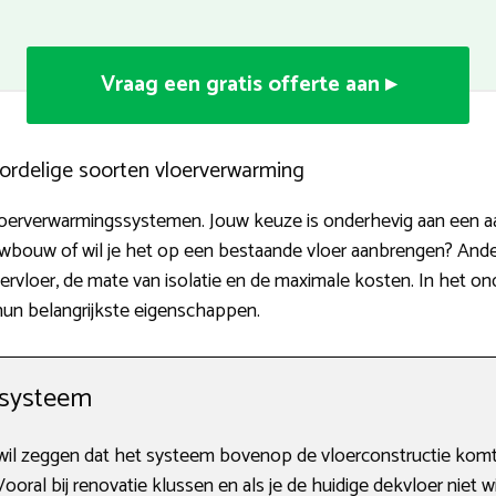
Vraag een gratis offerte aan ▸
ordelige soorten vloerverwarming
vloerverwarmingssystemen. Jouw keuze is onderhevig aan een aan
bouw of wil je het op een bestaande vloer aanbrengen? Andere
rvloer, de mate van isolatie en de maximale kosten. In het on
hun belangrijkste eigenschappen.
 systeem
il zeggen dat het systeem bovenop de vloerconstructie komt 
Vooral bij renovatie klussen en als je de huidige dekvloer niet 