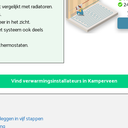
 vergelijkt met radiatoren.
.
r in het zicht.
et systeem ook deels
thermostaten.
Vind verwarmingsinstallateurs in Kamperveen
eggen in vijf stappen
ing