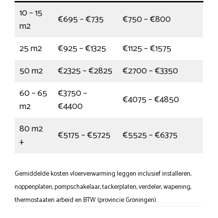
10 – 15
€695 – €735
€750 – €800
m2
25 m2
€925 – €1325
€1125 – €1575
50 m2
€2325 – €2825
€2700 – €3350
60 – 65
€3750 –
€4075 – €4850
m2
€4400
80 m2
€5175 – €5725
€5525 – €6375
+
Gemiddelde kosten vloerverwarming leggen inclusief installeren,
noppenplaten, pompschakelaar, tackerplaten, verdeler, wapening,
thermostaaten arbeid en BTW (provincie Groningen).