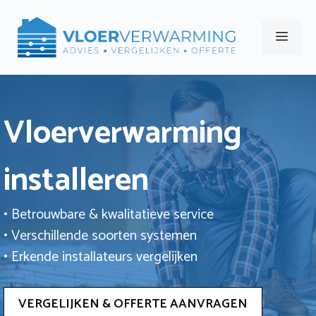
Ga
naar
Men
de
inhoud
Vloerverwarming
installeren
• Betrouwbare & kwalitatieve service
• Verschillende soorten systemen
• Erkende installateurs vergelijken
VERGELIJKEN & OFFERTE AANVRAGEN