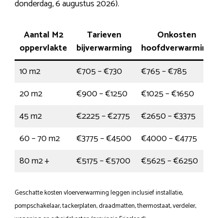
donderdag, 6 augustus 2026).
Aantal M2
Tarieven
Onkosten
oppervlakte
bijverwarming
hoofdverwarming
10 m2
€705 – €730
€765 – €785
20 m2
€900 – €1250
€1025 – €1650
45 m2
€2225 – €2775
€2650 – €3375
60 – 70 m2
€3775 – €4500
€4000 – €4775
80 m2 +
€5175 – €5700
€5625 – €6250
Geschatte kosten vloerverwarming leggen inclusief installatie,
pompschakelaar, tackerplaten, draadmatten, thermostaat, verdeler,