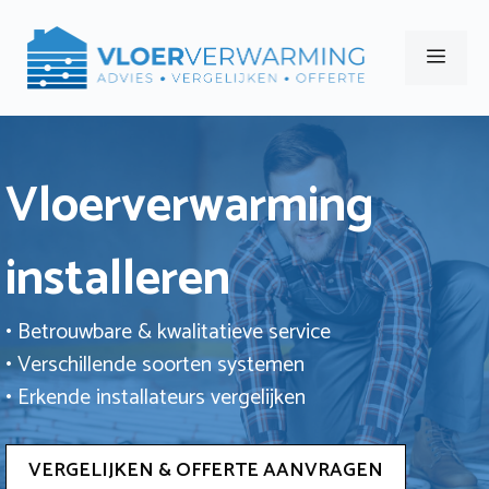
Ga
naar
Men
de
inhoud
Vloerverwarming
installeren
• Betrouwbare & kwalitatieve service
• Verschillende soorten systemen
• Erkende installateurs vergelijken
VERGELIJKEN & OFFERTE AANVRAGEN